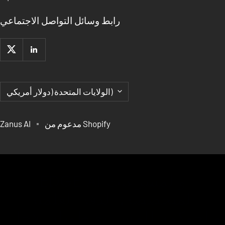
رابط وسائل التواصل الاجتماعي
البلد/
الولايات المتحدة (دولار أمريكي)
المنطقة
مدعوم من Shopify
Zanus AI
EDGE AI والمسرعات
المتخصصة، الدقة العلمية
والحوكمة للمشاريع طويلة الأجل،