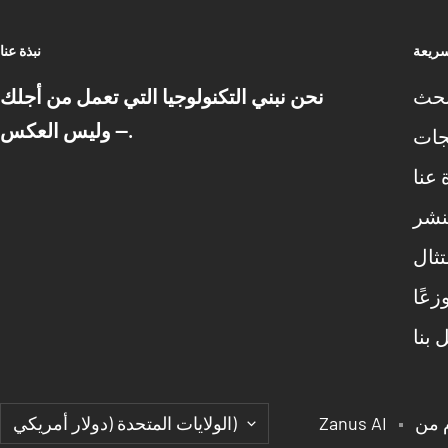
سريعة
نبذة عنا
حث
نحن نبني التكنولوجيا التي تعمل من أجلك
— وليس العكس.
جات
 عنا
نشر
تثال
زعًا
 بنا
البلد/
Zanus AI
الولايات المتحدة (دولار أمريكي)