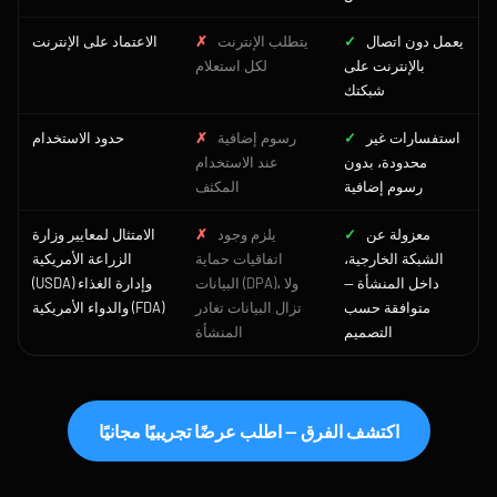
يعمل دون اتصال
✓
يتطلب الإنترنت
✗
الاعتماد على الإنترنت
بالإنترنت على
لكل استعلام
شبكتك
استفسارات غير
✓
رسوم إضافية
✗
حدود الاستخدام
محدودة، بدون
عند الاستخدام
رسوم إضافية
المكثف
معزولة عن
✓
يلزم وجود
✗
الامتثال لمعايير وزارة
الشبكة الخارجية،
اتفاقيات حماية
الزراعة الأمريكية
داخل المنشأة —
البيانات (DPA)، ولا
(USDA) وإدارة الغذاء
متوافقة حسب
تزال البيانات تغادر
والدواء الأمريكية (FDA)
التصميم
المنشأة
اكتشف الفرق — اطلب عرضًا تجريبيًا مجانيًا