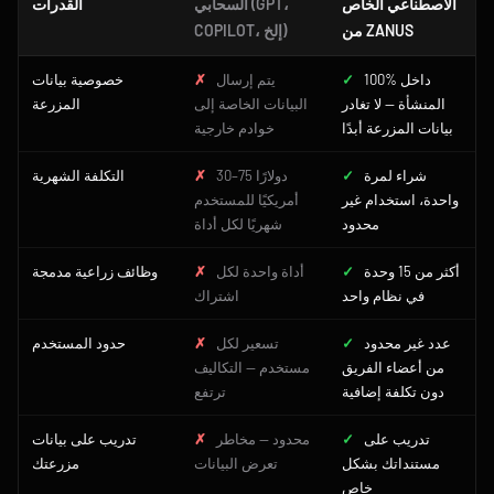
الاصطناعي الخاص
السحابي (GPT،
القدرات
من ZANUS
COPILOT، إلخ)
100% داخل
✓
يتم إرسال
✗
خصوصية بيانات
المنشأة — لا تغادر
البيانات الخاصة إلى
المزرعة
بيانات المزرعة أبدًا
خوادم خارجية
شراء لمرة
✓
30–75 دولارًا
✗
التكلفة الشهرية
واحدة، استخدام غير
أمريكيًا للمستخدم
محدود
شهريًا لكل أداة
أكثر من 15 وحدة
✓
أداة واحدة لكل
✗
وظائف زراعية مدمجة
في نظام واحد
اشتراك
عدد غير محدود
✓
تسعير لكل
✗
حدود المستخدم
من أعضاء الفريق
مستخدم — التكاليف
دون تكلفة إضافية
ترتفع
تدريب على
✓
محدود — مخاطر
✗
تدريب على بيانات
مستنداتك بشكل
تعرض البيانات
مزرعتك
خاص