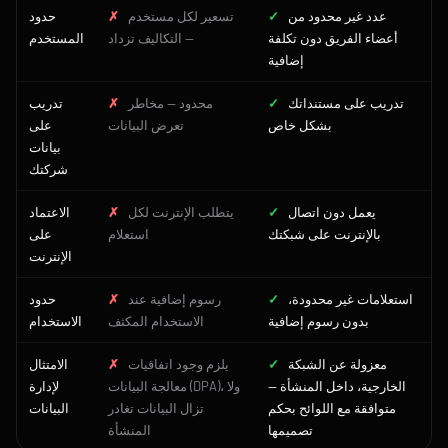
عدد غير محدود من
✓
تسعير لكل مستخدم
✗
حدود
أعضاء الفريق دون تكلفة
— التكاليف تزداد
المستخدم
إضافية
تدريب على مستنداتك
✓
محدود — مخاطر
✗
تدريب
بشكل خاص
تعرض البيانات
على
بيانات
شركتك
يعمل دون اتصال
✓
يتطلب الإنترنت لكل
✗
الاعتماد
بالإنترنت على شبكتك
استعلام
على
الإنترنت
استعلامات غير محدودة،
✓
رسوم إضافية عند
✗
حدود
بدون رسوم إضافية
الاستخدام المكثف
الاستخدام
معزولة عن الشبكة
✓
يلزم وجود اتفاقيات
✗
الامتثال
الخارجية، داخل المنشأة —
معالجة البيانات (DPA)، ولا
لإدارة
متوافقة مع اللوائح بحكم
تزال البيانات تغادر
البيانات
تصميمها
المنشأة