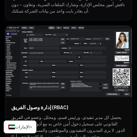
ناقش أمور مجلس الإدارة، وشارك الملفات السرية، وتعاون — دون
أن يغادر بايت واحد من بيانات الشركة شبكتك.
إدارة وصول الفريق (RBAC)
يحصل كل مدير تنفيذي، ورئيس قسم، ومحلل، وعضو في الفريق
القانوني على تسجيل دخول آمن خاص به مع أذونات قائمة على
الإمارات
▾
الدور. لا يرى المديرون التنفيذيون والموظفون والمسؤولون سوى ما
يحتاجون إليه. أضف مستخدمين — التكلفة لا تتغير أبدًا.