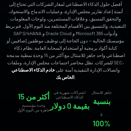
أفضل حلول الذكاء الاصطناعي لمقار الشركات التي تحتاج إلى
أتمتة إعداد تقارير مجلس الإدارة، وعمليات الاندماج والاستحواذ،
والتحقق المسبق، وعلاقات المستثمرين، ولوحات المعلومات
التنفيذية، والتنسيق بين الأقسام المختلفة منذ اليوم الأول. قم بربط
SAP S/4HANA و Oracle Cloud و Microsoft 365 وأدوات
مؤسستك الحالية — دون الحاجة إلى توظيف موظفين إضافيين أو
كتابة أكواد برمجية أو استخدام السحابة العامة. نظام ذكاء
اصطناعي واحد جاهز للامتثال مع أكثر من 15 وحدة نمطية مدمجة
للشركات. تظل محاضر اجتماعات مجلس الإدارة، وملفات SEC،
واتصالات الإدارة التنفيذية آمنة على
خادم الذكاء الاصطناعي
.
الخاص بك
جاهز للامتثال
اشتراكات شهرية في
أكثر من 15
الذكاء الاصطناعي
بنسبة
بقيمة 0 دولار
وحدة مؤسسية
جاهزة من اليوم الأول
&
100%