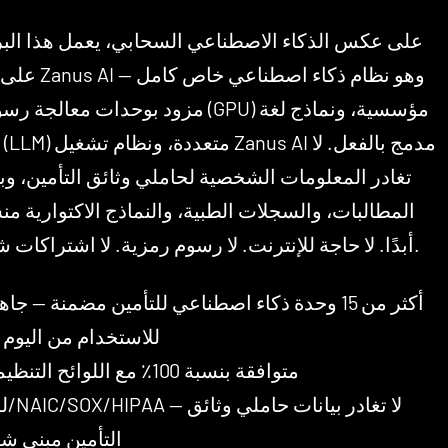
على عكس الذكاء الاصطناعي السحابي، يعمل هذا البر
على خادم Zanus AI — وهو
مزود بوحدات معالجة رسومات (GPU) مؤسسية، ون
تغادر المعلومات الشخصية لحاملي وثائق التأمين، وب
المطالبات، والسجلات الطبية، والنماذج الاكتوارية م
أبدًا. لا حاجة للإنترنت. لا رسوم رمزية. لا اشتراكات شهرية.
للاستخدام من اليوم 
للولاية/
التأمين مبنى ش