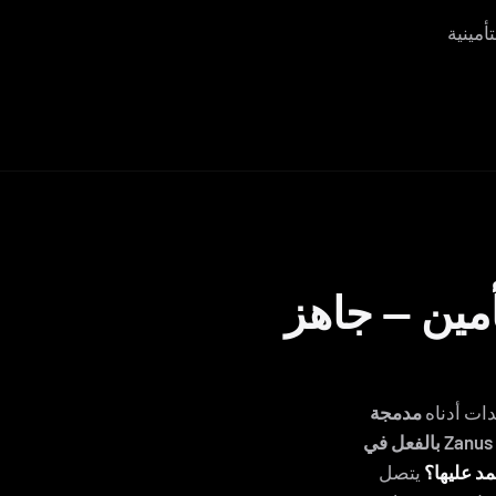
مين — جاهز
دات أدناه
مدمجة
ل في Zanus AI
د عليها؟
يتصل Zanus AI بسلاسة بمنصات إدارة البوليصات وإدارة المطالبات