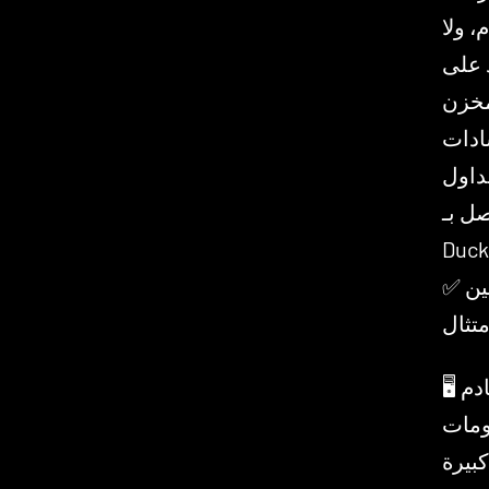
، ولا
 على
ابات من مستندات
ادات
جداول
Guid و
✅ عدد غير محدود من المستخدمين — يشمل كل من المكتتبين
متثال
🖥️ يعمل على خادم Zanus AI — نظام ذكاء اصطناعي خاص
ؤسسية،
شغيل Zanus AI. ليس