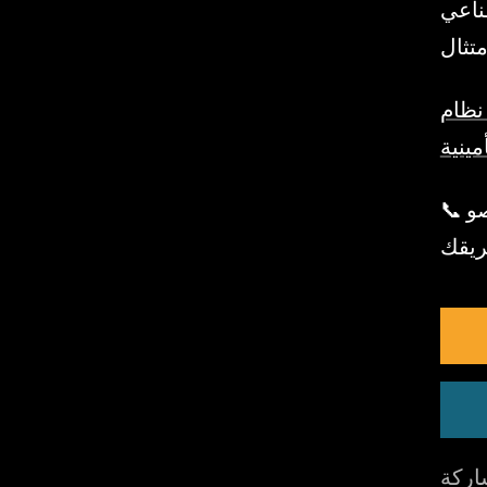
طناعي
ن المناسب لمؤسستك
📞 أسئلة؟ اطلب عرضًا تجريبيًا مجانيًا — سيُظهر لك متخصصو
ركة