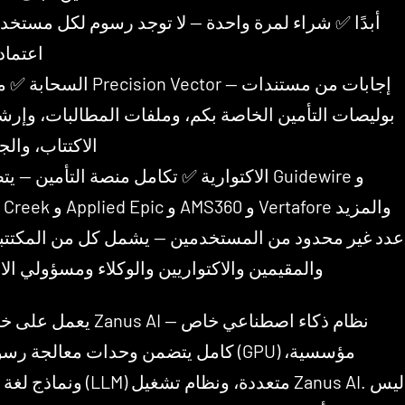
أبدًا ✅ شراء لمرة واحدة — لا توجد رسوم لكل مستخدم
اعتماد
السحابة ✅ مخزن Precision Vector — إج
بوليصات التأمين الخاصة بكم، وملفات المطالبات، وإرش
الاكتتاب، وال
الاكتوارية ✅ تكامل منصة التأمين — يتصل بـ ewire
Duck Creek و Applied Epic و AMS360 و Vertafore والمزيد
والمقيمين والاكتواريين والوكلاء ومسؤولي الا
كامل يتضمن وحدات معالجة رسومات (GPU) م
ونماذج لغة كبيرة (LLM) متعددة، ونظام ت