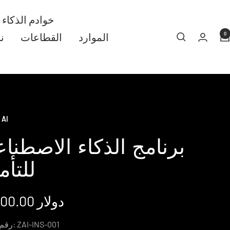
خوادم الذكاء
0
الموارد
القطاعات
ن
 AI
برنامج الذكاء الاصطنا
للتأم
س
19,900.00 دولار
ا
ZAI-INS-001
رقم المنتج: