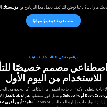
بك ما رأيت؟ دعنا نوضح لك كيف يعمل هذا البرنامج مع
مؤسستك
اطلب عرضًا توضيحيًا مجانيًا
برنامج حقيقي. لقطات شاشة حقيقية.
 اصطناعي مصمم خصيصًا للتأ
للاستخدام من اليوم الأول
لا حاجة لتطوير وكلاء. لا حاجة لشهور من التكامل. كل وحدة من الوح
وتعمل فور تشغيلها.
هل لديك بالفعل Guidewire أو Duck Creek أو Applied Epic أو
بالفع
أنظمة تأمين أخرى تعتم