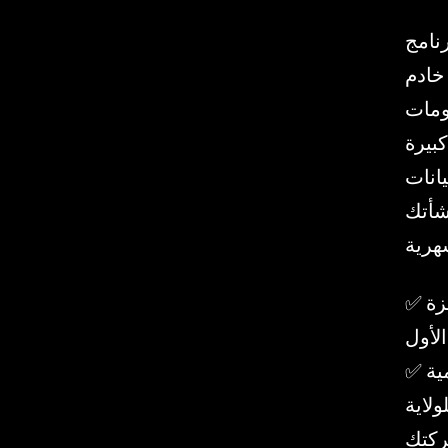
نامج
 نظام ذكاء اصطناعي خاص كامل
ماذج لغة
كبيرة (LLM) متعددة، ونظام تشغيل Zanus AI مدمج بالفعل. لا
يانات
نشأتك
✅ أكثر من 15 وحدة ذكاء اصطناعي للتأمين مضمنة — جاهزة
الأول
✅ متوافقة بنسبة 100٪ مع اللوائح التنظيمية
NAIC/SOX/HIPAA — لا تغادر بيانات حاملي وثائق
ركتك