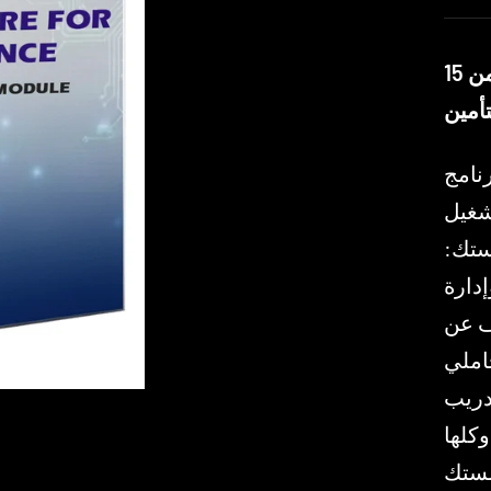
تفعيل كامل لبرنامج الذكاء الاصطناعي للتأمين — أكثر من 15
أمين
تنشيط مستأجر مخصص للذكاء
صيص جميع
ا لمؤسستك:
إدارة
شف عن
حاملي
دريب
كلها