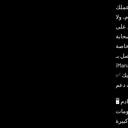
 عملك
، ولا
 على
Precision Vect — إجابات من مذكراتك
خاصة
MyCa و
✅ عدد غير محدود من المستخدمين — يشمل كل شريك
 دعم
🖥️ يعمل على خادم Zanus AI — نظام ذكاء اصطناعي خاص
ؤسسية،
شغيل Zanus AI. ليس