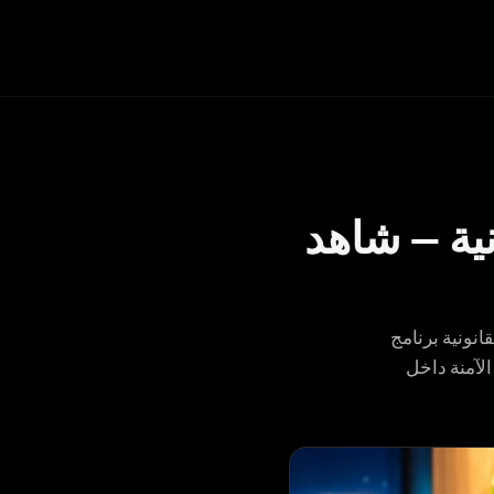
نية — شاهد
حليل العقود، والبحث
الآمنة داخل