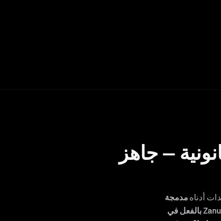
ونية — جاهز
دات أدناه
مدمجة
ي Zanus AI