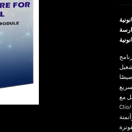
نونية
ة للممارسة
نونية
القانونية بتفعيل مستأجر
Z، مع
ها عن 15 وحدة خصيصًا
سريع
مل مع
المحكمة
أتمتة
وظفين، ووكلاء