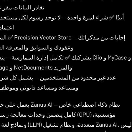
تغادر البيانات مقر
أبدًا ✅ شراء لمرة واحدة — لا توجد رسوم لكل مستخدم
اعتماد
السحابة ✅ or Store
وعقودك والسوابق والمعرفة ال
بشركتك ✅ تكامل إدارة الممارسة — يتصل بـ Clio و se
iManage و NetDocuments والمزيد
ومساعد ومساعد قانوني وموظف
كامل يتضمن وحدات معالجة رسومات (GPU) م
ونماذج لغة كبيرة (LLM) متعددة، ونظام ت