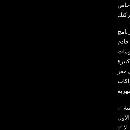
 خاص
نامج
 نظام ذكاء اصطناعي خاص كامل
ماذج لغة
كبيرة (LLM) متعددة، ونظام تشغيل Zanus AI مدمج بالفعل. لا
ل مقر
راكات
✅ أكثر من 15 وحدة نمطية للذكاء الاصطناعي القانوني مضمنة
الأول
✅ آمنة بنسبة 100٪ فيما يتعلق بسرية المحامي-العميل — لا