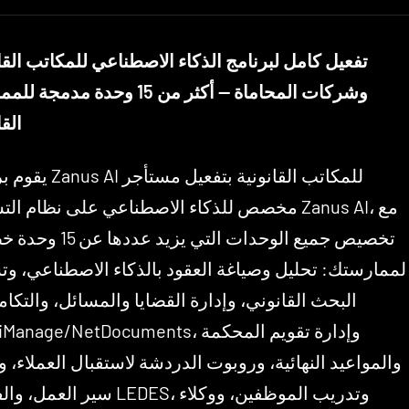
تفعيل كامل لبرنامج الذكاء الاصطناعي للمكاتب القا
وشركات المحاماة — أكثر من 15 وحدة مدمج
القا
يقوم برنامج Zanus AI للمكاتب 
مخصص للذكاء الاصطناعي على نظام التشغيل anus AI
تخصيص جميع الوحدات التي يزيد عدد
لممارستك: تحليل وصياغة العقود بالذكاء الاصطناعي، وت
البحث القانوني، وإدارة القضايا والمسائل، والتكا
Clio/iManage/NetDocuments، وإدارة تقويم 
والمواعيد النهائية، وروبوت الدردشة لاستقبال العملاء، و
سير العمل، والفوترة LEDES، وتدريب الم