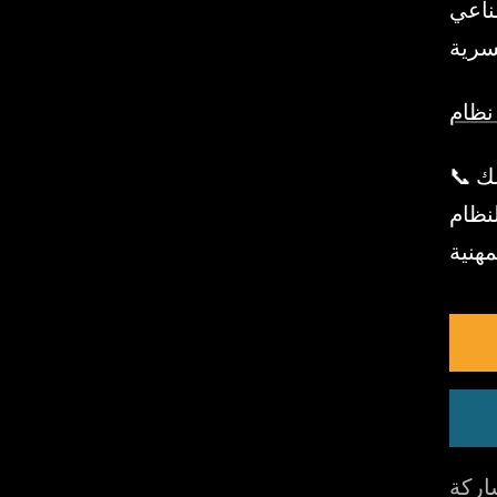
طناعي
📞 هل لديك أسئلة؟ اطلب عرضًا تجريبيًا مجانيًا — سيُظهر لك
نظام
ركة